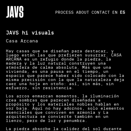
PROCESS
ABOUT
CONTACT
EN
ES
JAVS hi visuals
Casa Arcana
Hay casas que se diseñan para destacar, y
luego están las que prefieren susurrar. CASA
ARCANA es un refugio donde la piedra, la
madera y la luz natural construyen una
atmósfera de calma absoluta. Más que una
vivienda, es una pausa en el tiempo, un
espacio que parece haber sido colocado con la
misma precisión con la que la naturaleza deja
caer una hoja en otoño: así, sin más, sin
esfuerzo, sin resistencia.
Los arcos enmarcan momentos, la iluminación
crea sombras que parecen diseñadas a
propósito y los materiales nobles hablan en
voz baja. Aquí no hay adornos, solo elementos
esenciales que conviven en armonía y La
arquitectura se convierte también en un
lienzo, pero de luz y penumbra.
La piedra absorbe la calidez del sol durante